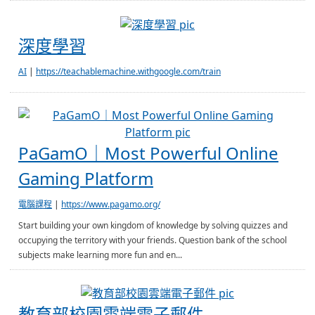
深度學習
深度學習
AI
|
https://teachablemachine.withgoogle.com/train
PaG
PaGamO｜Most Powerful Online
Gaming Platform
電腦課程
|
https://www.pagamo.org/
Start building your own kingdom of knowledge by solving quizzes and
occupying the territory with your friends. Question bank of the school
subjects make learning more fun and en...
教育部校園雲端
教育部校園雲端電子郵件