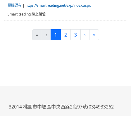
電腦課程
|
https://smartreading.net/exp/index.aspx
SmartReading 線上體驗
(current)
«
‹
1
2
3
›
»
:::
32014 桃園市中壢區中央西路2段97號(03)4933262