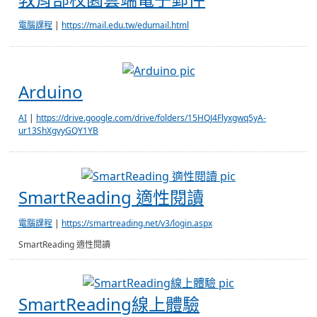
電腦課程
|
https://mail.edu.tw/edumail.html
Arduino
Arduino
AI
|
https://drive.google.com/drive/folders/15HQJ4Flyxgwq5yA-
ur13ShXgvyGQY1YB
SmartReadin
SmartReading 適性閱讀
電腦課程
|
https://smartreading.net/v3/login.aspx
SmartReading 適性閱讀
SmartReadi
SmartReading線上體驗