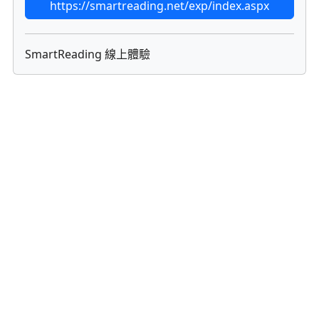
https://smartreading.net/exp/index.aspx
SmartReading 線上體驗
:::